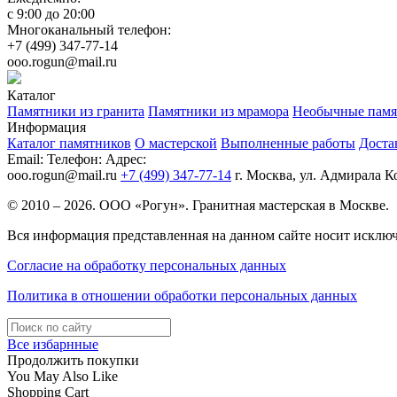
с 9:00 до 20:00
Многоканальный телефон:
+7 (499) 347-77-14
ooo.rogun@mail.ru
Каталог
Памятники из гранита
Памятники из мрамора
Необычные памя
Информация
Каталог памятников
О мастерской
Выполненные работы
Доста
Email:
Телефон:
Адрес:
ooo.rogun@mail.ru
+7 (499) 347-77-14
г. Москва, ул. Адмирала К
© 2010 – 2026. ООО «Рогун». Гранитная мастерская в Москве.
Вся информация представленная на данном сайте носит исключ
Согласие на обработку персональных данных
Политика в отношении обработки персональных данных
Все избарнные
Продолжить покупки
You May Also Like
Shopping Cart