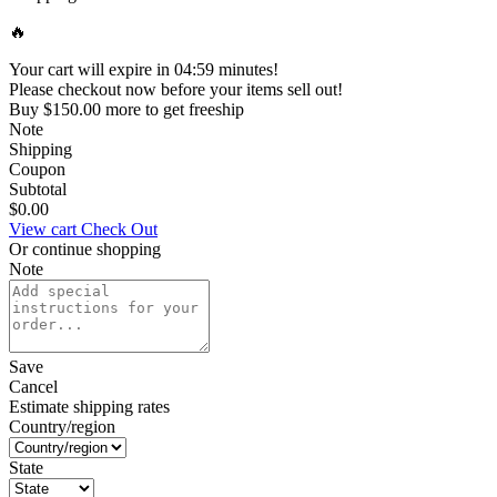
🔥
Your cart will expire in
04
:
59
minutes!
Please checkout now before your items sell out!
Buy
$
150
.00
more to get
freeship
Note
Shipping
Coupon
Subtotal
$0.00
View cart
Check Out
Or continue shopping
Note
Save
Cancel
Estimate shipping rates
Country/region
State