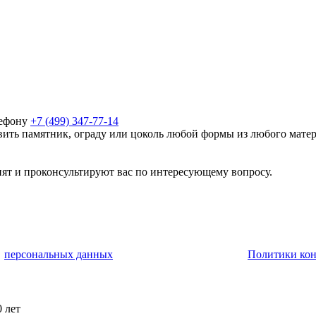
лефону
+7 (499) 347-77-14
ить памятник, ограду или цоколь любой формы из любого матер
ят и проконсультируют вас по интересующему вопросу.
у
персональных данных
и соглашаюсь с условиями
Политики ко
 лет