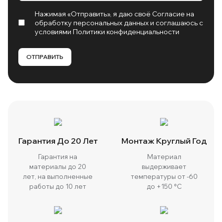
Нажимая «Отправить», я даю своё Согласие на
обработку
персональных данных
и соглашаюсь с
условиями
Политики конфиденциальности
ОТПРАВИТЬ
Гарантия До 20 Лет
Монтаж Круглый Год
Гарантия на
Материал
материалы до 20
выдерживает
лет, на выполненные
температуры от -60
работы до 10 лет
до +150 °C